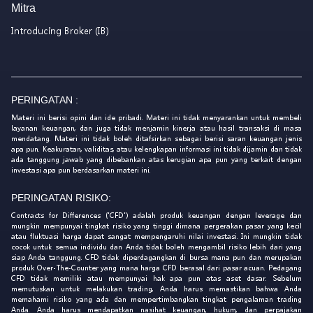
Mitra
Introducing Broker (IB)
PERINGATAN :
Materi ini berisi opini dan ide pribadi. Materi ini tidak menyarankan untuk membeli
layanan keuangan, dan juga tidak menjamin kinerja atau hasil transaksi di masa
mendatang. Materi ini tidak boleh ditafsirkan sebagai berisi saran keuangan jenis
apa pun. Keakuratan, validitas, atau kelengkapan informasi ini tidak dijamin dan tidak
ada tanggung jawab yang dibebankan atas kerugian apa pun yang terkait dengan
investasi apa pun berdasarkan materi ini.
PERINGATAN RISIKO:
Contracts for Differences ('CFD') adalah produk keuangan dengan leverage dan
mungkin mempunyai tingkat risiko yang tinggi dimana pergerakan pasar yang kecil
atau fluktuasi harga dapat sangat mempengaruhi nilai investasi. Ini mungkin tidak
cocok untuk semua individu dan Anda tidak boleh mengambil risiko lebih dari yang
siap Anda tanggung. CFD tidak diperdagangkan di bursa mana pun dan merupakan
produk Over-The-Counter yang mana harga CFD berasal dari pasar acuan. Pedagang
CFD tidak memiliki atau mempunyai hak apa pun atas aset dasar. Sebelum
memutuskan untuk melakukan trading, Anda harus memastikan bahwa Anda
memahami risiko yang ada dan mempertimbangkan tingkat pengalaman trading
Anda. Anda harus mendapatkan nasihat keuangan, hukum, dan perpajakan