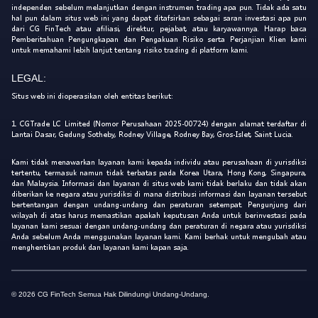
independen sebelum melanjutkan dengan instrumen trading apa pun. Tidak ada satu
hal pun dalam situs web ini yang dapat ditafsirkan sebagai saran investasi apa pun
dari CG FinTech atau afiliasi, direktur, pejabat, atau karyawannya. Harap baca
Pemberitahuan Pengungkapan dan Pengakuan Risiko serta Perjanjian Klien kami
untuk memahami lebih lanjut tentang risiko trading di platform kami.
LEGAL:
Situs web ini dioperasikan oleh entitas berikut:
1. CGTrade LC Limited (Nomor Perusahaan 2025-00724) dengan alamat terdaftar di
Lantai Dasar, Gedung Sotheby, Rodney Village, Rodney Bay, Gros-Islet, Saint Lucia.
Kami tidak menawarkan layanan kami kepada individu atau perusahaan di yurisdiksi
tertentu, termasuk namun tidak terbatas pada Korea Utara, Hong Kong, Singapura,
dan Malaysia. Informasi dan layanan di situs web kami tidak berlaku dan tidak akan
diberikan ke negara atau yurisdiksi di mana distribusi informasi dan layanan tersebut
bertentangan dengan undang-undang dan peraturan setempat. Pengunjung dari
wilayah di atas harus memastikan apakah keputusan Anda untuk berinvestasi pada
layanan kami sesuai dengan undang-undang dan peraturan di negara atau yurisdiksi
Anda sebelum Anda menggunakan layanan kami. Kami berhak untuk mengubah atau
menghentikan produk dan layanan kami kapan saja.
© 2026 CG FinTech Semua Hak Dilindungi Undang-Undang.