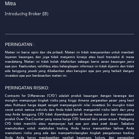
Mitra
Introducing Broker (IB)
PERINGATAN :
Materi ini berisi opini dan ide pribadi. Materi ini tidak menyarankan untuk membeli
layanan keuangan, dan juga tidak menjamin kinerja atau hasil transaksi di masa
mendatang. Materi ini tidak boleh ditafsirkan sebagai berisi saran keuangan jenis
apa pun. Keakuratan, validitas, atau kelengkapan informasi ini tidak dijamin dan tidak
ada tanggung jawab yang dibebankan atas kerugian apa pun yang terkait dengan
investasi apa pun berdasarkan materi ini.
PERINGATAN RISIKO:
Contracts for Differences ('CFD') adalah produk keuangan dengan leverage dan
mungkin mempunyai tingkat risiko yang tinggi dimana pergerakan pasar yang kecil
atau fluktuasi harga dapat sangat mempengaruhi nilai investasi. Ini mungkin tidak
cocok untuk semua individu dan Anda tidak boleh mengambil risiko lebih dari yang
siap Anda tanggung. CFD tidak diperdagangkan di bursa mana pun dan merupakan
produk Over-The-Counter yang mana harga CFD berasal dari pasar acuan. Pedagang
CFD tidak memiliki atau mempunyai hak apa pun atas aset dasar. Sebelum
memutuskan untuk melakukan trading, Anda harus memastikan bahwa Anda
memahami risiko yang ada dan mempertimbangkan tingkat pengalaman trading
Anda. Anda harus mendapatkan nasihat keuangan, hukum, dan perpajakan