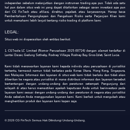
independen sebelum melanjutkan dengan instrumen trading apa pun. Tidak ada satu
hal pun dalam situs web ini yang dapat ditafsirkan sebagai saran investasi apa pun
dari CG FinTech atau afiliasi, direktur, pejabat, atau karyawannya. Harap baca
Pemberitahuan Pengungkapan dan Pengakuan Risiko serta Perjanjian Klien kami
untuk memahami lebih lanjut tentang risiko trading di platform kami.
LEGAL:
Situs web ini dioperasikan oleh entitas berikut:
1. CGTrade LC Limited (Nomor Perusahaan 2025-00724) dengan alamat terdaftar di
Lantai Dasar, Gedung Sotheby, Rodney Village, Rodney Bay, Gros-Islet, Saint Lucia.
Kami tidak menawarkan layanan kami kepada individu atau perusahaan di yurisdiksi
tertentu, termasuk namun tidak terbatas pada Korea Utara, Hong Kong, Singapura,
dan Malaysia. Informasi dan layanan di situs web kami tidak berlaku dan tidak akan
diberikan ke negara atau yurisdiksi di mana distribusi informasi dan layanan tersebut
bertentangan dengan undang-undang dan peraturan setempat. Pengunjung dari
wilayah di atas harus memastikan apakah keputusan Anda untuk berinvestasi pada
layanan kami sesuai dengan undang-undang dan peraturan di negara atau yurisdiksi
Anda sebelum Anda menggunakan layanan kami. Kami berhak untuk mengubah atau
menghentikan produk dan layanan kami kapan saja.
© 2026 CG FinTech Semua Hak Dilindungi Undang-Undang.