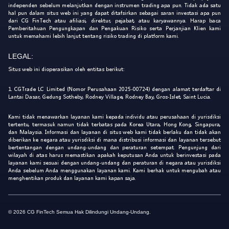
independen sebelum melanjutkan dengan instrumen trading apa pun. Tidak ada satu
hal pun dalam situs web ini yang dapat ditafsirkan sebagai saran investasi apa pun
dari CG FinTech atau afiliasi, direktur, pejabat, atau karyawannya. Harap baca
Pemberitahuan Pengungkapan dan Pengakuan Risiko serta Perjanjian Klien kami
untuk memahami lebih lanjut tentang risiko trading di platform kami.
LEGAL:
Situs web ini dioperasikan oleh entitas berikut:
1. CGTrade LC Limited (Nomor Perusahaan 2025-00724) dengan alamat terdaftar di
Lantai Dasar, Gedung Sotheby, Rodney Village, Rodney Bay, Gros-Islet, Saint Lucia.
Kami tidak menawarkan layanan kami kepada individu atau perusahaan di yurisdiksi
tertentu, termasuk namun tidak terbatas pada Korea Utara, Hong Kong, Singapura,
dan Malaysia. Informasi dan layanan di situs web kami tidak berlaku dan tidak akan
diberikan ke negara atau yurisdiksi di mana distribusi informasi dan layanan tersebut
bertentangan dengan undang-undang dan peraturan setempat. Pengunjung dari
wilayah di atas harus memastikan apakah keputusan Anda untuk berinvestasi pada
layanan kami sesuai dengan undang-undang dan peraturan di negara atau yurisdiksi
Anda sebelum Anda menggunakan layanan kami. Kami berhak untuk mengubah atau
menghentikan produk dan layanan kami kapan saja.
© 2026 CG FinTech Semua Hak Dilindungi Undang-Undang.