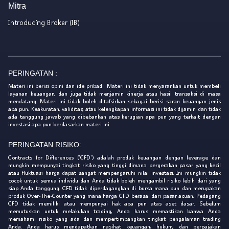
Mitra
Introducing Broker (IB)
PERINGATAN :
Materi ini berisi opini dan ide pribadi. Materi ini tidak menyarankan untuk membeli
layanan keuangan, dan juga tidak menjamin kinerja atau hasil transaksi di masa
mendatang. Materi ini tidak boleh ditafsirkan sebagai berisi saran keuangan jenis
apa pun. Keakuratan, validitas, atau kelengkapan informasi ini tidak dijamin dan tidak
ada tanggung jawab yang dibebankan atas kerugian apa pun yang terkait dengan
investasi apa pun berdasarkan materi ini.
PERINGATAN RISIKO:
Contracts for Differences ('CFD') adalah produk keuangan dengan leverage dan
mungkin mempunyai tingkat risiko yang tinggi dimana pergerakan pasar yang kecil
atau fluktuasi harga dapat sangat mempengaruhi nilai investasi. Ini mungkin tidak
cocok untuk semua individu dan Anda tidak boleh mengambil risiko lebih dari yang
siap Anda tanggung. CFD tidak diperdagangkan di bursa mana pun dan merupakan
produk Over-The-Counter yang mana harga CFD berasal dari pasar acuan. Pedagang
CFD tidak memiliki atau mempunyai hak apa pun atas aset dasar. Sebelum
memutuskan untuk melakukan trading, Anda harus memastikan bahwa Anda
memahami risiko yang ada dan mempertimbangkan tingkat pengalaman trading
Anda. Anda harus mendapatkan nasihat keuangan, hukum, dan perpajakan