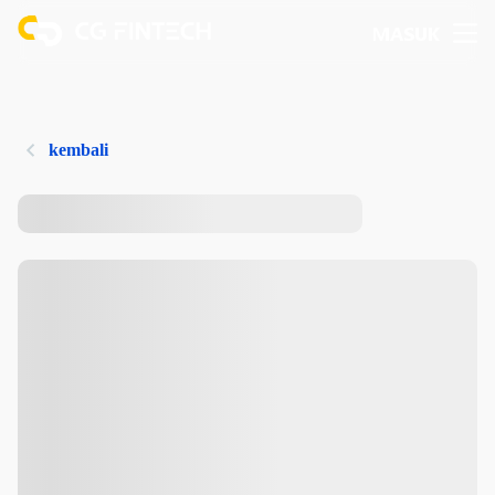
MASUK
kembali