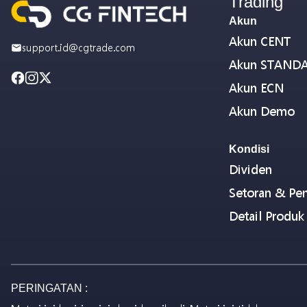
Trading
Akun
Akun CENT
support.id@cgtrade.com
Akun STAND
Akun ECN
Akun Demo
Kondisi
Dividen
Setoran & Pen
Detail Produk
PERINGATAN :