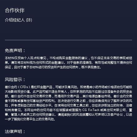
合作伙伴
介绍经纪人 (IB)
免责声明：
本材料仅反映个人观点和意见，不构成购买金融服务的建议，也不保证未来交易的表现或结
果。请勿将本材料视为任何形式的金融建议。对于信息的准确性、有效性或完整性不提供任何
保证，且对于基于本材料进行的投资所产生的任何损失，概不承担责任。
风险警示：
差价合约（CFDs）是杠杆金融产品，可能涉及高风险。即使是微小的市场或价格波动也可能极
大地影响投资价值。此产品可能不适合所有人，您所承担的风险不应超过您准备失去的投资金
额。差价合约不在任何交易所交易，而是场外交易产品，其价格源自基础市场。差价合约交易
者不拥有或享有任何基础资产的权利。在决定进行交易之前，您应该确保充分了解所涉及的风
险，并考虑到自己的交易经验水平。在使用任何交易工具之前，您应该获取独立的财务、法律
和税务意见。本网站中的任何内容不应被解读或理解为 CG FinTech 或其任何关联公司、董
事、管理人员或员工的任何投资建议。请阅读我们的风险披露和认可声明以及客户协议，以进
一步了解我们交易平台上的交易风险。
法律声明：