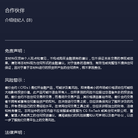
合作伙伴
介绍经纪人 (IB)
免责声明：
本材料仅反映个人观点和意见，不构成购买金融服务的建议，也不保证未来交易的表现或结
果。请勿将本材料视为任何形式的金融建议。对于信息的准确性、有效性或完整性不提供任何
保证，且对于基于本材料进行的投资所产生的任何损失，概不承担责任。
风险警示：
差价合约（CFDs）是杠杆金融产品，可能涉及高风险。即使是微小的市场或价格波动也可能极
大地影响投资价值。此产品可能不适合所有人，您所承担的风险不应超过您准备失去的投资金
额。差价合约不在任何交易所交易，而是场外交易产品，其价格源自基础市场。差价合约交易
者不拥有或享有任何基础资产的权利。在决定进行交易之前，您应该确保充分了解所涉及的风
险，并考虑到自己的交易经验水平。在使用任何交易工具之前，您应该获取独立的财务、法律
和税务意见。本网站中的任何内容不应被解读或理解为 CG FinTech 或其任何关联公司、董
事、管理人员或员工的任何投资建议。请阅读我们的风险披露和认可声明以及客户协议，以进
一步了解我们交易平台上的交易风险。
法律声明：