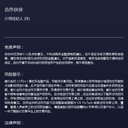
合作伙伴
介绍经纪人 (IB)
免责声明：
本材料仅反映个人观点和意见，不构成购买金融服务的建议，也不保证未来交易的表现或结
果。请勿将本材料视为任何形式的金融建议。对于信息的准确性、有效性或完整性不提供任何
保证，且对于基于本材料进行的投资所产生的任何损失，概不承担责任。
风险警示：
差价合约（CFDs）是杠杆金融产品，可能涉及高风险。即使是微小的市场或价格波动也可能极
大地影响投资价值。此产品可能不适合所有人，您所承担的风险不应超过您准备失去的投资金
额。差价合约不在任何交易所交易，而是场外交易产品，其价格源自基础市场。差价合约交易
者不拥有或享有任何基础资产的权利。在决定进行交易之前，您应该确保充分了解所涉及的风
险，并考虑到自己的交易经验水平。在使用任何交易工具之前，您应该获取独立的财务、法律
和税务意见。本网站中的任何内容不应被解读或理解为 CG FinTech 或其任何关联公司、董
事、管理人员或员工的任何投资建议。请阅读我们的风险披露和认可声明以及客户协议，以进
一步了解我们交易平台上的交易风险。
法律声明：