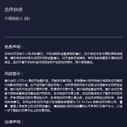
合作伙伴
介绍经纪人 (IB)
免责声明：
本材料仅反映个人观点和意见，不构成购买金融服务的建议，也不保证未来交易的表现或结
果。请勿将本材料视为任何形式的金融建议。对于信息的准确性、有效性或完整性不提供任何
保证，且对于基于本材料进行的投资所产生的任何损失，概不承担责任。
风险警示：
差价合约（CFDs）是杠杆金融产品，可能涉及高风险。即使是微小的市场或价格波动也可能极
大地影响投资价值。此产品可能不适合所有人，您所承担的风险不应超过您准备失去的投资金
额。差价合约不在任何交易所交易，而是场外交易产品，其价格源自基础市场。差价合约交易
者不拥有或享有任何基础资产的权利。在决定进行交易之前，您应该确保充分了解所涉及的风
险，并考虑到自己的交易经验水平。在使用任何交易工具之前，您应该获取独立的财务、法律
和税务意见。本网站中的任何内容不应被解读或理解为 CG FinTech 或其任何关联公司、董
事、管理人员或员工的任何投资建议。请阅读我们的风险披露和认可声明以及客户协议，以进
一步了解我们交易平台上的交易风险。
法律声明：