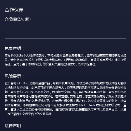
合作伙伴
介绍经纪人 (IB)
免责声明：
本材料仅反映个人观点和意见，不构成购买金融服务的建议，也不保证未来交易的表现或结
果。请勿将本材料视为任何形式的金融建议。对于信息的准确性、有效性或完整性不提供任何
保证，且对于基于本材料进行的投资所产生的任何损失，概不承担责任。
风险警示：
差价合约（CFDs）是杠杆金融产品，可能涉及高风险。即使是微小的市场或价格波动也可能极
大地影响投资价值。此产品可能不适合所有人，您所承担的风险不应超过您准备失去的投资金
额。差价合约不在任何交易所交易，而是场外交易产品，其价格源自基础市场。差价合约交易
者不拥有或享有任何基础资产的权利。在决定进行交易之前，您应该确保充分了解所涉及的风
险，并考虑到自己的交易经验水平。在使用任何交易工具之前，您应该获取独立的财务、法律
和税务意见。本网站中的任何内容不应被解读或理解为 CG FinTech 或其任何关联公司、董
事、管理人员或员工的任何投资建议。请阅读我们的风险披露和认可声明以及客户协议，以进
一步了解我们交易平台上的交易风险。
法律声明：