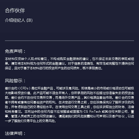
合作伙伴
介绍经纪人 (IB)
免责声明：
本材料仅反映个人观点和意见，不构成购买金融服务的建议，也不保证未来交易的表现或结
果。请勿将本材料视为任何形式的金融建议。对于信息的准确性、有效性或完整性不提供任何
保证，且对于基于本材料进行的投资所产生的任何损失，概不承担责任。
风险警示：
差价合约（CFDs）是杠杆金融产品，可能涉及高风险。即使是微小的市场或价格波动也可能极
大地影响投资价值。此产品可能不适合所有人，您所承担的风险不应超过您准备失去的投资金
额。差价合约不在任何交易所交易，而是场外交易产品，其价格源自基础市场。差价合约交易
者不拥有或享有任何基础资产的权利。在决定进行交易之前，您应该确保充分了解所涉及的风
险，并考虑到自己的交易经验水平。在使用任何交易工具之前，您应该获取独立的财务、法律
和税务意见。本网站中的任何内容不应被解读或理解为 CG FinTech 或其任何关联公司、董
事、管理人员或员工的任何投资建议。请阅读我们的风险披露和认可声明以及客户协议，以进
一步了解我们交易平台上的交易风险。
法律声明：