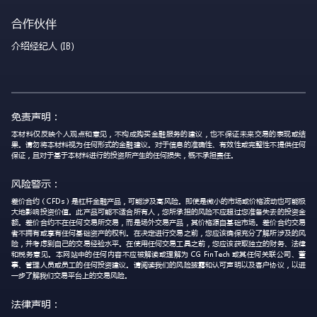
合作伙伴
介绍经纪人 (IB)
免责声明：
本材料仅反映个人观点和意见，不构成购买金融服务的建议，也不保证未来交易的表现或结
果。请勿将本材料视为任何形式的金融建议。对于信息的准确性、有效性或完整性不提供任何
保证，且对于基于本材料进行的投资所产生的任何损失，概不承担责任。
风险警示：
差价合约（CFDs）是杠杆金融产品，可能涉及高风险。即使是微小的市场或价格波动也可能极
大地影响投资价值。此产品可能不适合所有人，您所承担的风险不应超过您准备失去的投资金
额。差价合约不在任何交易所交易，而是场外交易产品，其价格源自基础市场。差价合约交易
者不拥有或享有任何基础资产的权利。在决定进行交易之前，您应该确保充分了解所涉及的风
险，并考虑到自己的交易经验水平。在使用任何交易工具之前，您应该获取独立的财务、法律
和税务意见。本网站中的任何内容不应被解读或理解为 CG FinTech 或其任何关联公司、董
事、管理人员或员工的任何投资建议。请阅读我们的风险披露和认可声明以及客户协议，以进
一步了解我们交易平台上的交易风险。
法律声明：