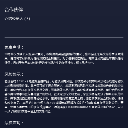
合作伙伴
介绍经纪人 (IB)
免责声明：
本材料仅反映个人观点和意见，不构成购买金融服务的建议，也不保证未来交易的表现或结
果。请勿将本材料视为任何形式的金融建议。对于信息的准确性、有效性或完整性不提供任何
保证，且对于基于本材料进行的投资所产生的任何损失，概不承担责任。
风险警示：
差价合约（CFDs）是杠杆金融产品，可能涉及高风险。即使是微小的市场或价格波动也可能极
大地影响投资价值。此产品可能不适合所有人，您所承担的风险不应超过您准备失去的投资金
额。差价合约不在任何交易所交易，而是场外交易产品，其价格源自基础市场。差价合约交易
者不拥有或享有任何基础资产的权利。在决定进行交易之前，您应该确保充分了解所涉及的风
险，并考虑到自己的交易经验水平。在使用任何交易工具之前，您应该获取独立的财务、法律
和税务意见。本网站中的任何内容不应被解读或理解为 CG FinTech 或其任何关联公司、董
事、管理人员或员工的任何投资建议。请阅读我们的风险披露和认可声明以及客户协议，以进
一步了解我们交易平台上的交易风险。
法律声明：