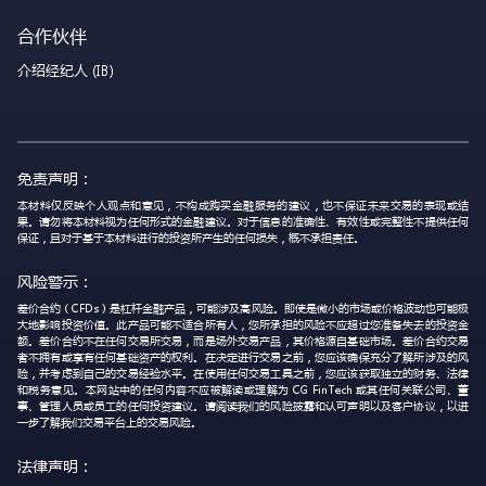
合作伙伴
介绍经纪人 (IB)
免责声明：
本材料仅反映个人观点和意见，不构成购买金融服务的建议，也不保证未来交易的表现或结
果。请勿将本材料视为任何形式的金融建议。对于信息的准确性、有效性或完整性不提供任何
保证，且对于基于本材料进行的投资所产生的任何损失，概不承担责任。
风险警示：
差价合约（CFDs）是杠杆金融产品，可能涉及高风险。即使是微小的市场或价格波动也可能极
大地影响投资价值。此产品可能不适合所有人，您所承担的风险不应超过您准备失去的投资金
额。差价合约不在任何交易所交易，而是场外交易产品，其价格源自基础市场。差价合约交易
者不拥有或享有任何基础资产的权利。在决定进行交易之前，您应该确保充分了解所涉及的风
险，并考虑到自己的交易经验水平。在使用任何交易工具之前，您应该获取独立的财务、法律
和税务意见。本网站中的任何内容不应被解读或理解为 CG FinTech 或其任何关联公司、董
事、管理人员或员工的任何投资建议。请阅读我们的风险披露和认可声明以及客户协议，以进
一步了解我们交易平台上的交易风险。
法律声明：