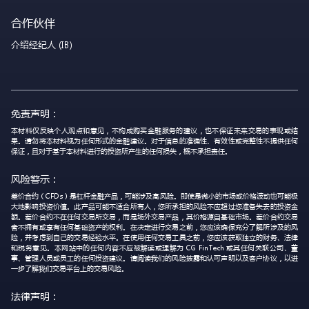
合作伙伴
介绍经纪人 (IB)
免责声明：
本材料仅反映个人观点和意见，不构成购买金融服务的建议，也不保证未来交易的表现或结
果。请勿将本材料视为任何形式的金融建议。对于信息的准确性、有效性或完整性不提供任何
保证，且对于基于本材料进行的投资所产生的任何损失，概不承担责任。
风险警示：
差价合约（CFDs）是杠杆金融产品，可能涉及高风险。即使是微小的市场或价格波动也可能极
大地影响投资价值。此产品可能不适合所有人，您所承担的风险不应超过您准备失去的投资金
额。差价合约不在任何交易所交易，而是场外交易产品，其价格源自基础市场。差价合约交易
者不拥有或享有任何基础资产的权利。在决定进行交易之前，您应该确保充分了解所涉及的风
险，并考虑到自己的交易经验水平。在使用任何交易工具之前，您应该获取独立的财务、法律
和税务意见。本网站中的任何内容不应被解读或理解为 CG FinTech 或其任何关联公司、董
事、管理人员或员工的任何投资建议。请阅读我们的风险披露和认可声明以及客户协议，以进
一步了解我们交易平台上的交易风险。
法律声明：