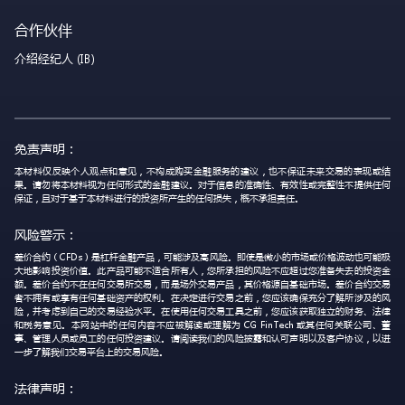
合作伙伴
介绍经纪人 (IB)
免责声明：
本材料仅反映个人观点和意见，不构成购买金融服务的建议，也不保证未来交易的表现或结
果。请勿将本材料视为任何形式的金融建议。对于信息的准确性、有效性或完整性不提供任何
保证，且对于基于本材料进行的投资所产生的任何损失，概不承担责任。
风险警示：
差价合约（CFDs）是杠杆金融产品，可能涉及高风险。即使是微小的市场或价格波动也可能极
大地影响投资价值。此产品可能不适合所有人，您所承担的风险不应超过您准备失去的投资金
额。差价合约不在任何交易所交易，而是场外交易产品，其价格源自基础市场。差价合约交易
者不拥有或享有任何基础资产的权利。在决定进行交易之前，您应该确保充分了解所涉及的风
险，并考虑到自己的交易经验水平。在使用任何交易工具之前，您应该获取独立的财务、法律
和税务意见。本网站中的任何内容不应被解读或理解为 CG FinTech 或其任何关联公司、董
事、管理人员或员工的任何投资建议。请阅读我们的风险披露和认可声明以及客户协议，以进
一步了解我们交易平台上的交易风险。
法律声明：