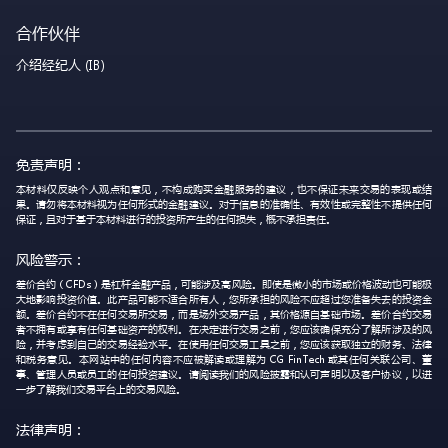
合作伙伴
介绍经纪人 (IB)
免责声明：
本材料仅反映个人观点和意见，不构成购买金融服务的建议，也不保证未来交易的表现或结
果。请勿将本材料视为任何形式的金融建议。对于信息的准确性、有效性或完整性不提供任何
保证，且对于基于本材料进行的投资所产生的任何损失，概不承担责任。
风险警示：
差价合约（CFDs）是杠杆金融产品，可能涉及高风险。即使是微小的市场或价格波动也可能极
大地影响投资价值。此产品可能不适合所有人，您所承担的风险不应超过您准备失去的投资金
额。差价合约不在任何交易所交易，而是场外交易产品，其价格源自基础市场。差价合约交易
者不拥有或享有任何基础资产的权利。在决定进行交易之前，您应该确保充分了解所涉及的风
险，并考虑到自己的交易经验水平。在使用任何交易工具之前，您应该获取独立的财务、法律
和税务意见。本网站中的任何内容不应被解读或理解为 CG FinTech 或其任何关联公司、董
事、管理人员或员工的任何投资建议。请阅读我们的风险披露和认可声明以及客户协议，以进
一步了解我们交易平台上的交易风险。
法律声明：