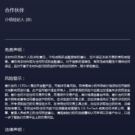
合作伙伴
介绍经纪人 (IB)
免责声明：
本材料仅反映个人观点和意见，不构成购买金融服务的建议，也不保证未来交易的表现或结
果。请勿将本材料视为任何形式的金融建议。对于信息的准确性、有效性或完整性不提供任何
保证，且对于基于本材料进行的投资所产生的任何损失，概不承担责任。
风险警示：
差价合约（CFDs）是杠杆金融产品，可能涉及高风险。即使是微小的市场或价格波动也可能极
大地影响投资价值。此产品可能不适合所有人，您所承担的风险不应超过您准备失去的投资金
额。差价合约不在任何交易所交易，而是场外交易产品，其价格源自基础市场。差价合约交易
者不拥有或享有任何基础资产的权利。在决定进行交易之前，您应该确保充分了解所涉及的风
险，并考虑到自己的交易经验水平。在使用任何交易工具之前，您应该获取独立的财务、法律
和税务意见。本网站中的任何内容不应被解读或理解为 CG FinTech 或其任何关联公司、董
事、管理人员或员工的任何投资建议。请阅读我们的风险披露和认可声明以及客户协议，以进
一步了解我们交易平台上的交易风险。
法律声明：