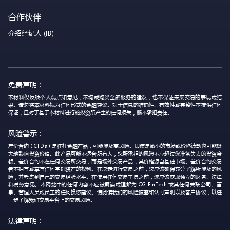
合作伙伴
介绍经纪人 (IB)
免责声明：
本材料仅反映个人观点和意见，不构成购买金融服务的建议，也不保证未来交易的表现或结
果。请勿将本材料视为任何形式的金融建议。对于信息的准确性、有效性或完整性不提供任何
保证，且对于基于本材料进行的投资所产生的任何损失，概不承担责任。
风险警示：
差价合约（CFDs）是杠杆金融产品，可能涉及高风险。即使是微小的市场或价格波动也可能极
大地影响投资价值。此产品可能不适合所有人，您所承担的风险不应超过您准备失去的投资金
额。差价合约不在任何交易所交易，而是场外交易产品，其价格源自基础市场。差价合约交易
者不拥有或享有任何基础资产的权利。在决定进行交易之前，您应该确保充分了解所涉及的风
险，并考虑到自己的交易经验水平。在使用任何交易工具之前，您应该获取独立的财务、法律
和税务意见。本网站中的任何内容不应被解读或理解为 CG FinTech 或其任何关联公司、董
事、管理人员或员工的任何投资建议。请阅读我们的风险披露和认可声明以及客户协议，以进
一步了解我们交易平台上的交易风险。
法律声明：