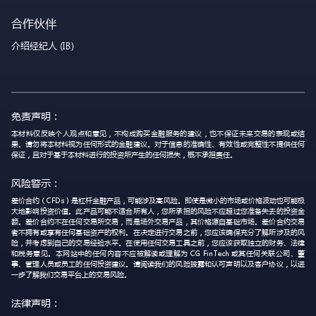
合作伙伴
介绍经纪人 (IB)
免责声明：
本材料仅反映个人观点和意见，不构成购买金融服务的建议，也不保证未来交易的表现或结
果。请勿将本材料视为任何形式的金融建议。对于信息的准确性、有效性或完整性不提供任何
保证，且对于基于本材料进行的投资所产生的任何损失，概不承担责任。
风险警示：
差价合约（CFDs）是杠杆金融产品，可能涉及高风险。即使是微小的市场或价格波动也可能极
大地影响投资价值。此产品可能不适合所有人，您所承担的风险不应超过您准备失去的投资金
额。差价合约不在任何交易所交易，而是场外交易产品，其价格源自基础市场。差价合约交易
者不拥有或享有任何基础资产的权利。在决定进行交易之前，您应该确保充分了解所涉及的风
险，并考虑到自己的交易经验水平。在使用任何交易工具之前，您应该获取独立的财务、法律
和税务意见。本网站中的任何内容不应被解读或理解为 CG FinTech 或其任何关联公司、董
事、管理人员或员工的任何投资建议。请阅读我们的风险披露和认可声明以及客户协议，以进
一步了解我们交易平台上的交易风险。
法律声明：