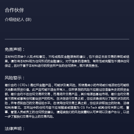
合作伙伴
介绍经纪人 (IB)
免责声明：
本材料仅反映个人观点和意见，不构成购买金融服务的建议，也不保证未来交易的表现或结
果。请勿将本材料视为任何形式的金融建议。对于信息的准确性、有效性或完整性不提供任何
保证，且对于基于本材料进行的投资所产生的任何损失，概不承担责任。
风险警示：
差价合约（CFDs）是杠杆金融产品，可能涉及高风险。即使是微小的市场或价格波动也可能极
大地影响投资价值。此产品可能不适合所有人，您所承担的风险不应超过您准备失去的投资金
额。差价合约不在任何交易所交易，而是场外交易产品，其价格源自基础市场。差价合约交易
者不拥有或享有任何基础资产的权利。在决定进行交易之前，您应该确保充分了解所涉及的风
险，并考虑到自己的交易经验水平。在使用任何交易工具之前，您应该获取独立的财务、法律
和税务意见。本网站中的任何内容不应被解读或理解为 CG FinTech 或其任何关联公司、董
事、管理人员或员工的任何投资建议。请阅读我们的风险披露和认可声明以及客户协议，以进
一步了解我们交易平台上的交易风险。
法律声明：