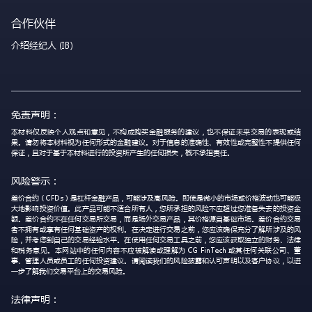
合作伙伴
介绍经纪人 (IB)
免责声明：
本材料仅反映个人观点和意见，不构成购买金融服务的建议，也不保证未来交易的表现或结
果。请勿将本材料视为任何形式的金融建议。对于信息的准确性、有效性或完整性不提供任何
保证，且对于基于本材料进行的投资所产生的任何损失，概不承担责任。
风险警示：
差价合约（CFDs）是杠杆金融产品，可能涉及高风险。即使是微小的市场或价格波动也可能极
大地影响投资价值。此产品可能不适合所有人，您所承担的风险不应超过您准备失去的投资金
额。差价合约不在任何交易所交易，而是场外交易产品，其价格源自基础市场。差价合约交易
者不拥有或享有任何基础资产的权利。在决定进行交易之前，您应该确保充分了解所涉及的风
险，并考虑到自己的交易经验水平。在使用任何交易工具之前，您应该获取独立的财务、法律
和税务意见。本网站中的任何内容不应被解读或理解为 CG FinTech 或其任何关联公司、董
事、管理人员或员工的任何投资建议。请阅读我们的风险披露和认可声明以及客户协议，以进
一步了解我们交易平台上的交易风险。
法律声明：