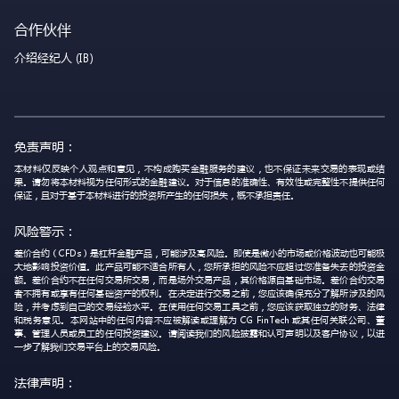
合作伙伴
介绍经纪人 (IB)
免责声明：
本材料仅反映个人观点和意见，不构成购买金融服务的建议，也不保证未来交易的表现或结
果。请勿将本材料视为任何形式的金融建议。对于信息的准确性、有效性或完整性不提供任何
保证，且对于基于本材料进行的投资所产生的任何损失，概不承担责任。
风险警示：
差价合约（CFDs）是杠杆金融产品，可能涉及高风险。即使是微小的市场或价格波动也可能极
大地影响投资价值。此产品可能不适合所有人，您所承担的风险不应超过您准备失去的投资金
额。差价合约不在任何交易所交易，而是场外交易产品，其价格源自基础市场。差价合约交易
者不拥有或享有任何基础资产的权利。在决定进行交易之前，您应该确保充分了解所涉及的风
险，并考虑到自己的交易经验水平。在使用任何交易工具之前，您应该获取独立的财务、法律
和税务意见。本网站中的任何内容不应被解读或理解为 CG FinTech 或其任何关联公司、董
事、管理人员或员工的任何投资建议。请阅读我们的风险披露和认可声明以及客户协议，以进
一步了解我们交易平台上的交易风险。
法律声明：