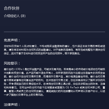
合作伙伴
介绍经纪人 (IB)
免责声明：
本材料仅反映个人观点和意见，不构成购买金融服务的建议，也不保证未来交易的表现或结
果。请勿将本材料视为任何形式的金融建议。对于信息的准确性、有效性或完整性不提供任何
保证，且对于基于本材料进行的投资所产生的任何损失，概不承担责任。
风险警示：
差价合约（CFDs）是杠杆金融产品，可能涉及高风险。即使是微小的市场或价格波动也可能极
大地影响投资价值。此产品可能不适合所有人，您所承担的风险不应超过您准备失去的投资金
额。差价合约不在任何交易所交易，而是场外交易产品，其价格源自基础市场。差价合约交易
者不拥有或享有任何基础资产的权利。在决定进行交易之前，您应该确保充分了解所涉及的风
险，并考虑到自己的交易经验水平。在使用任何交易工具之前，您应该获取独立的财务、法律
和税务意见。本网站中的任何内容不应被解读或理解为 CG FinTech 或其任何关联公司、董
事、管理人员或员工的任何投资建议。请阅读我们的风险披露和认可声明以及客户协议，以进
一步了解我们交易平台上的交易风险。
法律声明：