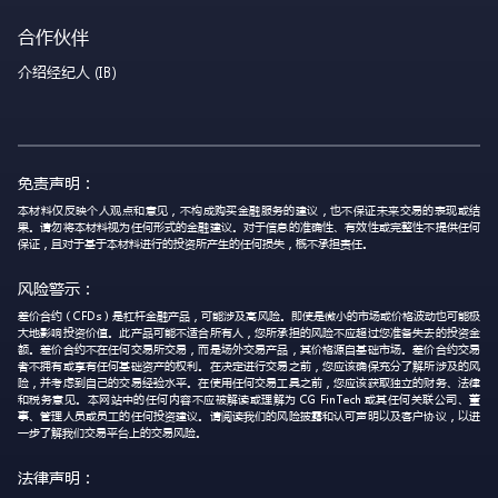
合作伙伴
介绍经纪人 (IB)
免责声明：
本材料仅反映个人观点和意见，不构成购买金融服务的建议，也不保证未来交易的表现或结
果。请勿将本材料视为任何形式的金融建议。对于信息的准确性、有效性或完整性不提供任何
保证，且对于基于本材料进行的投资所产生的任何损失，概不承担责任。
风险警示：
差价合约（CFDs）是杠杆金融产品，可能涉及高风险。即使是微小的市场或价格波动也可能极
大地影响投资价值。此产品可能不适合所有人，您所承担的风险不应超过您准备失去的投资金
额。差价合约不在任何交易所交易，而是场外交易产品，其价格源自基础市场。差价合约交易
者不拥有或享有任何基础资产的权利。在决定进行交易之前，您应该确保充分了解所涉及的风
险，并考虑到自己的交易经验水平。在使用任何交易工具之前，您应该获取独立的财务、法律
和税务意见。本网站中的任何内容不应被解读或理解为 CG FinTech 或其任何关联公司、董
事、管理人员或员工的任何投资建议。请阅读我们的风险披露和认可声明以及客户协议，以进
一步了解我们交易平台上的交易风险。
法律声明：