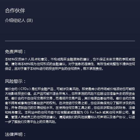
合作伙伴
介绍经纪人 (IB)
免责声明：
本材料仅反映个人观点和意见，不构成购买金融服务的建议，也不保证未来交易的表现或结
果。请勿将本材料视为任何形式的金融建议。对于信息的准确性、有效性或完整性不提供任何
保证，且对于基于本材料进行的投资所产生的任何损失，概不承担责任。
风险警示：
差价合约（CFDs）是杠杆金融产品，可能涉及高风险。即使是微小的市场或价格波动也可能极
大地影响投资价值。此产品可能不适合所有人，您所承担的风险不应超过您准备失去的投资金
额。差价合约不在任何交易所交易，而是场外交易产品，其价格源自基础市场。差价合约交易
者不拥有或享有任何基础资产的权利。在决定进行交易之前，您应该确保充分了解所涉及的风
险，并考虑到自己的交易经验水平。在使用任何交易工具之前，您应该获取独立的财务、法律
和税务意见。本网站中的任何内容不应被解读或理解为 CG FinTech 或其任何关联公司、董
事、管理人员或员工的任何投资建议。请阅读我们的风险披露和认可声明以及客户协议，以进
一步了解我们交易平台上的交易风险。
法律声明：