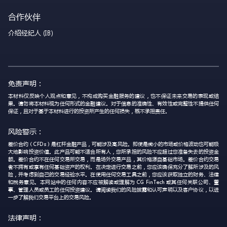
合作伙伴
介绍经纪人 (IB)
免责声明：
本材料仅反映个人观点和意见，不构成购买金融服务的建议，也不保证未来交易的表现或结
果。请勿将本材料视为任何形式的金融建议。对于信息的准确性、有效性或完整性不提供任何
保证，且对于基于本材料进行的投资所产生的任何损失，概不承担责任。
风险警示：
差价合约（CFDs）是杠杆金融产品，可能涉及高风险。即使是微小的市场或价格波动也可能极
大地影响投资价值。此产品可能不适合所有人，您所承担的风险不应超过您准备失去的投资金
额。差价合约不在任何交易所交易，而是场外交易产品，其价格源自基础市场。差价合约交易
者不拥有或享有任何基础资产的权利。在决定进行交易之前，您应该确保充分了解所涉及的风
险，并考虑到自己的交易经验水平。在使用任何交易工具之前，您应该获取独立的财务、法律
和税务意见。本网站中的任何内容不应被解读或理解为 CG FinTech 或其任何关联公司、董
事、管理人员或员工的任何投资建议。请阅读我们的风险披露和认可声明以及客户协议，以进
一步了解我们交易平台上的交易风险。
法律声明：