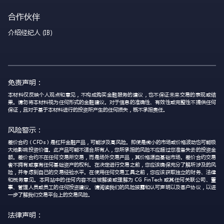
合作伙伴
介绍经纪人 (IB)
免责声明：
本材料仅反映个人观点和意见，不构成购买金融服务的建议，也不保证未来交易的表现或结
果。请勿将本材料视为任何形式的金融建议。对于信息的准确性、有效性或完整性不提供任何
保证，且对于基于本材料进行的投资所产生的任何损失，概不承担责任。
风险警示：
差价合约（CFDs）是杠杆金融产品，可能涉及高风险。即使是微小的市场或价格波动也可能极
大地影响投资价值。此产品可能不适合所有人，您所承担的风险不应超过您准备失去的投资金
额。差价合约不在任何交易所交易，而是场外交易产品，其价格源自基础市场。差价合约交易
者不拥有或享有任何基础资产的权利。在决定进行交易之前，您应该确保充分了解所涉及的风
险，并考虑到自己的交易经验水平。在使用任何交易工具之前，您应该获取独立的财务、法律
和税务意见。本网站中的任何内容不应被解读或理解为 CG FinTech 或其任何关联公司、董
事、管理人员或员工的任何投资建议。请阅读我们的风险披露和认可声明以及客户协议，以进
一步了解我们交易平台上的交易风险。
法律声明：