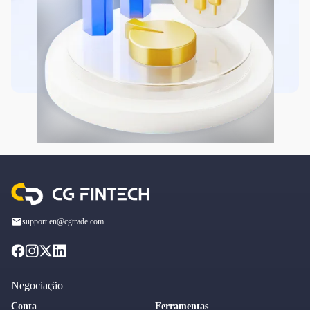
support.en@cgtrade.com
Negociação
Conta
Ferramentas