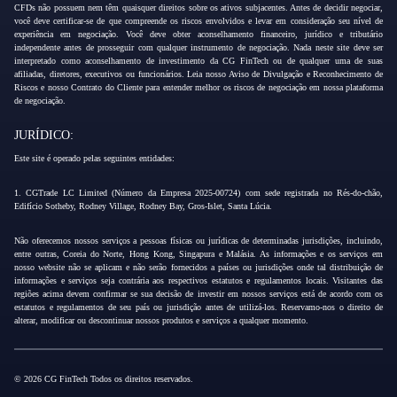
CFDs não possuem nem têm quaisquer direitos sobre os ativos subjacentes. Antes de decidir negociar,
você deve certificar-se de que compreende os riscos envolvidos e levar em consideração seu nível de
experiência em negociação. Você deve obter aconselhamento financeiro, jurídico e tributário
independente antes de prosseguir com qualquer instrumento de negociação. Nada neste site deve ser
interpretado como aconselhamento de investimento da CG FinTech ou de qualquer uma de suas
afiliadas, diretores, executivos ou funcionários. Leia nosso Aviso de Divulgação e Reconhecimento de
Riscos e nosso Contrato do Cliente para entender melhor os riscos de negociação em nossa plataforma
de negociação.
JURÍDICO:
Este site é operado pelas seguintes entidades:
1. CGTrade LC Limited (Número da Empresa 2025-00724) com sede registrada no Rés-do-chão,
Edifício Sotheby, Rodney Village, Rodney Bay, Gros-Islet, Santa Lúcia.
Não oferecemos nossos serviços a pessoas físicas ou jurídicas de determinadas jurisdições, incluindo,
entre outras, Coreia do Norte, Hong Kong, Singapura e Malásia. As informações e os serviços em
nosso website não se aplicam e não serão fornecidos a países ou jurisdições onde tal distribuição de
informações e serviços seja contrária aos respectivos estatutos e regulamentos locais. Visitantes das
regiões acima devem confirmar se sua decisão de investir em nossos serviços está de acordo com os
estatutos e regulamentos de seu país ou jurisdição antes de utilizá-los. Reservamo-nos o direito de
alterar, modificar ou descontinuar nossos produtos e serviços a qualquer momento.
© 2026 CG FinTech Todos os direitos reservados.