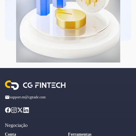
support.en@cgtrade.com
Negociação
Conta
Ferramentas