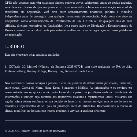
CFDs não possuem nem têm quaisquer direitos sobre os ativos subjacentes. Antes de decidir negociar,
você deve certificar-se de que compreende os riscos envolvidos e levar em consideração seu nível de
experiência em negociação. Você deve obter aconselhamento financeiro, jurídico e tributário
independente antes de prosseguir com qualquer instrumento de negociação. Nada neste site deve ser
interpretado como aconselhamento de investimento da CG FinTech ou de qualquer uma de suas
afiliadas, diretores, executivos ou funcionários. Leia nosso Aviso de Divulgação e Reconhecimento de
Riscos e nosso Contrato do Cliente para entender melhor os riscos de negociação em nossa plataforma
de negociação.
JURÍDICO:
Este site é operado pelas seguintes entidades:
1. CGTrade LC Limited (Número da Empresa 2025-00724) com sede registrada no Rés-do-chão,
Edifício Sotheby, Rodney Village, Rodney Bay, Gros-Islet, Santa Lúcia.
Não oferecemos nossos serviços a pessoas físicas ou jurídicas de determinadas jurisdições, incluindo,
entre outras, Coreia do Norte, Hong Kong, Singapura e Malásia. As informações e os serviços em
nosso website não se aplicam e não serão fornecidos a países ou jurisdições onde tal distribuição de
informações e serviços seja contrária aos respectivos estatutos e regulamentos locais. Visitantes das
regiões acima devem confirmar se sua decisão de investir em nossos serviços está de acordo com os
estatutos e regulamentos de seu país ou jurisdição antes de utilizá-los. Reservamo-nos o direito de
alterar, modificar ou descontinuar nossos produtos e serviços a qualquer momento.
© 2026 CG FinTech Todos os direitos reservados.