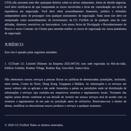
CFDs não possuem nem têm quaisquer direitos sobre os ativos subjacentes. Antes de decidir negociar,
você deve certificar-se de que compreende os riscos envolvidos e levar em consideração seu nível de
experiência em negociação. Você deve obter aconselhamento financeiro, jurídico e tributário
independente antes de prosseguir com qualquer instrumento de negociação. Nada neste site deve ser
interpretado como aconselhamento de investimento da CG FinTech ou de qualquer uma de suas
afiliadas, diretores, executivos ou funcionários. Leia nosso Aviso de Divulgação e Reconhecimento de
Riscos e nosso Contrato do Cliente para entender melhor os riscos de negociação em nossa plataforma
de negociação.
JURÍDICO:
Este site é operado pelas seguintes entidades:
1. CGTrade LC Limited (Número da Empresa 2025-00724) com sede registrada no Rés-do-chão,
Edifício Sotheby, Rodney Village, Rodney Bay, Gros-Islet, Santa Lúcia.
Não oferecemos nossos serviços a pessoas físicas ou jurídicas de determinadas jurisdições, incluindo,
entre outras, Coreia do Norte, Hong Kong, Singapura e Malásia. As informações e os serviços em
nosso website não se aplicam e não serão fornecidos a países ou jurisdições onde tal distribuição de
informações e serviços seja contrária aos respectivos estatutos e regulamentos locais. Visitantes das
regiões acima devem confirmar se sua decisão de investir em nossos serviços está de acordo com os
estatutos e regulamentos de seu país ou jurisdição antes de utilizá-los. Reservamo-nos o direito de
alterar, modificar ou descontinuar nossos produtos e serviços a qualquer momento.
© 2026 CG FinTech Todos os direitos reservados.