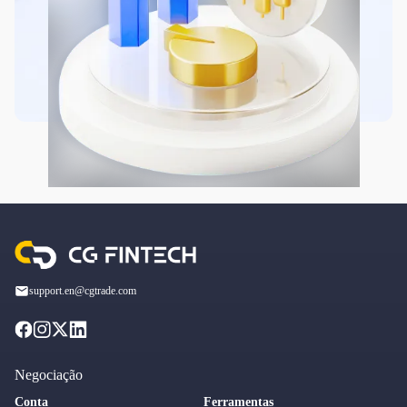
support.en@cgtrade.com
Negociação
Conta
Ferramentas