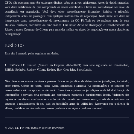
CFDs não possuem nem têm quaisquer direitos sobre os ativos subjacentes. Antes de decidir negociar,
você deve certificar-se de que compreende os riscos envolvidos e levar em consideração seu nível de
experiência em negociação. Você deve obter aconselhamento financeiro, jurídico e tributário
independente antes de prosseguir com qualquer instrumento de negociação. Nada neste site deve ser
interpretado como aconselhamento de investimento da CG FinTech ou de qualquer uma de suas
afiliadas, diretores, executivos ou funcionários. Leia nosso Aviso de Divulgação e Reconhecimento de
Riscos e nosso Contrato do Cliente para entender melhor os riscos de negociação em nossa plataforma
de negociação.
JURÍDICO:
Este site é operado pelas seguintes entidades:
1. CGTrade LC Limited (Número da Empresa 2025-00724) com sede registrada no Rés-do-chão,
Edifício Sotheby, Rodney Village, Rodney Bay, Gros-Islet, Santa Lúcia.
Não oferecemos nossos serviços a pessoas físicas ou jurídicas de determinadas jurisdições, incluindo,
entre outras, Coreia do Norte, Hong Kong, Singapura e Malásia. As informações e os serviços em
nosso website não se aplicam e não serão fornecidos a países ou jurisdições onde tal distribuição de
informações e serviços seja contrária aos respectivos estatutos e regulamentos locais. Visitantes das
regiões acima devem confirmar se sua decisão de investir em nossos serviços está de acordo com os
estatutos e regulamentos de seu país ou jurisdição antes de utilizá-los. Reservamo-nos o direito de
alterar, modificar ou descontinuar nossos produtos e serviços a qualquer momento.
© 2026 CG FinTech Todos os direitos reservados.