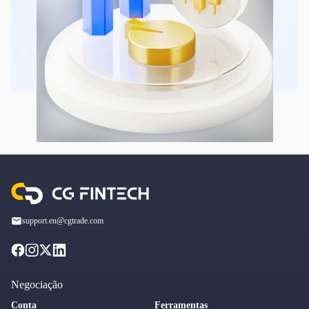
support.en@cgtrade.com
Negociação
Conta
Ferramentas