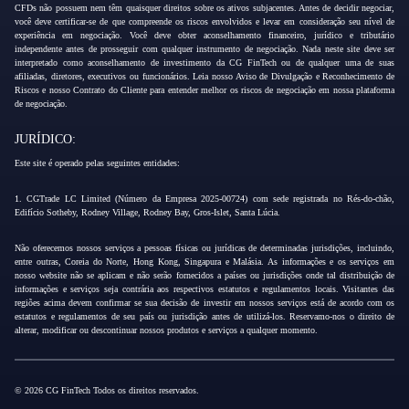
CFDs não possuem nem têm quaisquer direitos sobre os ativos subjacentes. Antes de decidir negociar,
você deve certificar-se de que compreende os riscos envolvidos e levar em consideração seu nível de
experiência em negociação. Você deve obter aconselhamento financeiro, jurídico e tributário
independente antes de prosseguir com qualquer instrumento de negociação. Nada neste site deve ser
interpretado como aconselhamento de investimento da CG FinTech ou de qualquer uma de suas
afiliadas, diretores, executivos ou funcionários. Leia nosso Aviso de Divulgação e Reconhecimento de
Riscos e nosso Contrato do Cliente para entender melhor os riscos de negociação em nossa plataforma
de negociação.
JURÍDICO:
Este site é operado pelas seguintes entidades:
1. CGTrade LC Limited (Número da Empresa 2025-00724) com sede registrada no Rés-do-chão,
Edifício Sotheby, Rodney Village, Rodney Bay, Gros-Islet, Santa Lúcia.
Não oferecemos nossos serviços a pessoas físicas ou jurídicas de determinadas jurisdições, incluindo,
entre outras, Coreia do Norte, Hong Kong, Singapura e Malásia. As informações e os serviços em
nosso website não se aplicam e não serão fornecidos a países ou jurisdições onde tal distribuição de
informações e serviços seja contrária aos respectivos estatutos e regulamentos locais. Visitantes das
regiões acima devem confirmar se sua decisão de investir em nossos serviços está de acordo com os
estatutos e regulamentos de seu país ou jurisdição antes de utilizá-los. Reservamo-nos o direito de
alterar, modificar ou descontinuar nossos produtos e serviços a qualquer momento.
© 2026 CG FinTech Todos os direitos reservados.