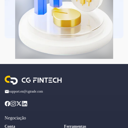
support.en@cgtrade.com
Negociação
Conta
Ferramentas