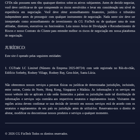
CFDs não possuem nem têm quaisquer direitos sobre os ativos subjacentes. Antes de decidir negociar,
você deve certificar-se de que compreende os riscos envolvidos e levar em consideração seu nível de
experiência em negociação. Você deve obter aconselhamento financeiro, jurídico e tributário
independente antes de prosseguir com qualquer instrumento de negociação. Nada neste site deve ser
interpretado como aconselhamento de investimento da CG FinTech ou de qualquer uma de suas
afiliadas, diretores, executivos ou funcionários. Leia nosso Aviso de Divulgação e Reconhecimento de
Riscos e nosso Contrato do Cliente para entender melhor os riscos de negociação em nossa plataforma
de negociação.
JURÍDICO:
Este site é operado pelas seguintes entidades:
1. CGTrade LC Limited (Número da Empresa 2025-00724) com sede registrada no Rés-do-chão,
Edifício Sotheby, Rodney Village, Rodney Bay, Gros-Islet, Santa Lúcia.
Não oferecemos nossos serviços a pessoas físicas ou jurídicas de determinadas jurisdições, incluindo,
entre outras, Coreia do Norte, Hong Kong, Singapura e Malásia. As informações e os serviços em
nosso website não se aplicam e não serão fornecidos a países ou jurisdições onde tal distribuição de
informações e serviços seja contrária aos respectivos estatutos e regulamentos locais. Visitantes das
regiões acima devem confirmar se sua decisão de investir em nossos serviços está de acordo com os
estatutos e regulamentos de seu país ou jurisdição antes de utilizá-los. Reservamo-nos o direito de
alterar, modificar ou descontinuar nossos produtos e serviços a qualquer momento.
© 2026 CG FinTech Todos os direitos reservados.