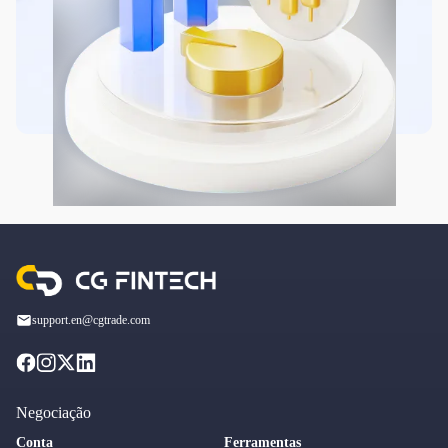
support.en@cgtrade.com
Negociação
Conta
Ferramentas