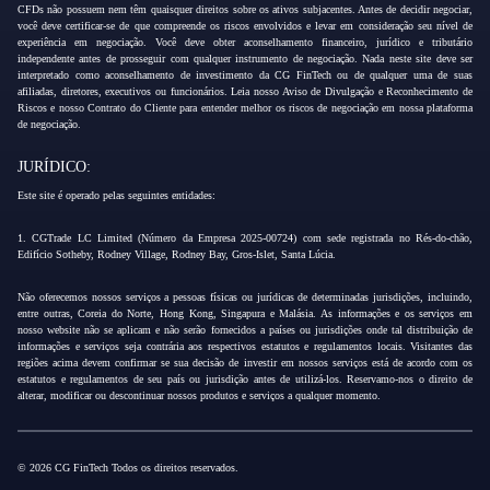
CFDs não possuem nem têm quaisquer direitos sobre os ativos subjacentes. Antes de decidir negociar,
você deve certificar-se de que compreende os riscos envolvidos e levar em consideração seu nível de
experiência em negociação. Você deve obter aconselhamento financeiro, jurídico e tributário
independente antes de prosseguir com qualquer instrumento de negociação. Nada neste site deve ser
interpretado como aconselhamento de investimento da CG FinTech ou de qualquer uma de suas
afiliadas, diretores, executivos ou funcionários. Leia nosso Aviso de Divulgação e Reconhecimento de
Riscos e nosso Contrato do Cliente para entender melhor os riscos de negociação em nossa plataforma
de negociação.
JURÍDICO:
Este site é operado pelas seguintes entidades:
1. CGTrade LC Limited (Número da Empresa 2025-00724) com sede registrada no Rés-do-chão,
Edifício Sotheby, Rodney Village, Rodney Bay, Gros-Islet, Santa Lúcia.
Não oferecemos nossos serviços a pessoas físicas ou jurídicas de determinadas jurisdições, incluindo,
entre outras, Coreia do Norte, Hong Kong, Singapura e Malásia. As informações e os serviços em
nosso website não se aplicam e não serão fornecidos a países ou jurisdições onde tal distribuição de
informações e serviços seja contrária aos respectivos estatutos e regulamentos locais. Visitantes das
regiões acima devem confirmar se sua decisão de investir em nossos serviços está de acordo com os
estatutos e regulamentos de seu país ou jurisdição antes de utilizá-los. Reservamo-nos o direito de
alterar, modificar ou descontinuar nossos produtos e serviços a qualquer momento.
© 2026 CG FinTech Todos os direitos reservados.