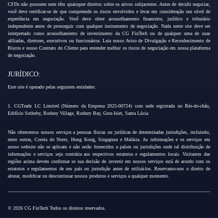
CFDs não possuem nem têm quaisquer direitos sobre os ativos subjacentes. Antes de decidir negociar,
você deve certificar-se de que compreende os riscos envolvidos e levar em consideração seu nível de
experiência em negociação. Você deve obter aconselhamento financeiro, jurídico e tributário
independente antes de prosseguir com qualquer instrumento de negociação. Nada neste site deve ser
interpretado como aconselhamento de investimento da CG FinTech ou de qualquer uma de suas
afiliadas, diretores, executivos ou funcionários. Leia nosso Aviso de Divulgação e Reconhecimento de
Riscos e nosso Contrato do Cliente para entender melhor os riscos de negociação em nossa plataforma
de negociação.
JURÍDICO:
Este site é operado pelas seguintes entidades:
1. CGTrade LC Limited (Número da Empresa 2025-00724) com sede registrada no Rés-do-chão,
Edifício Sotheby, Rodney Village, Rodney Bay, Gros-Islet, Santa Lúcia.
Não oferecemos nossos serviços a pessoas físicas ou jurídicas de determinadas jurisdições, incluindo,
entre outras, Coreia do Norte, Hong Kong, Singapura e Malásia. As informações e os serviços em
nosso website não se aplicam e não serão fornecidos a países ou jurisdições onde tal distribuição de
informações e serviços seja contrária aos respectivos estatutos e regulamentos locais. Visitantes das
regiões acima devem confirmar se sua decisão de investir em nossos serviços está de acordo com os
estatutos e regulamentos de seu país ou jurisdição antes de utilizá-los. Reservamo-nos o direito de
alterar, modificar ou descontinuar nossos produtos e serviços a qualquer momento.
© 2026 CG FinTech Todos os direitos reservados.