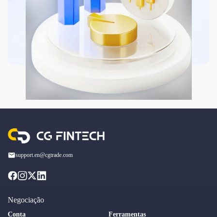
support.en@cgtrade.com
Negociação
Conta
Ferramentas