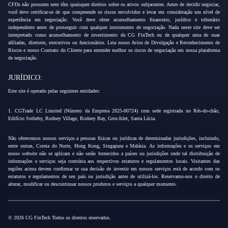
CFDs não possuem nem têm quaisquer direitos sobre os ativos subjacentes. Antes de decidir negociar,
você deve certificar-se de que compreende os riscos envolvidos e levar em consideração seu nível de
experiência em negociação. Você deve obter aconselhamento financeiro, jurídico e tributário
independente antes de prosseguir com qualquer instrumento de negociação. Nada neste site deve ser
interpretado como aconselhamento de investimento da CG FinTech ou de qualquer uma de suas
afiliadas, diretores, executivos ou funcionários. Leia nosso Aviso de Divulgação e Reconhecimento de
Riscos e nosso Contrato do Cliente para entender melhor os riscos de negociação em nossa plataforma
de negociação.
JURÍDICO:
Este site é operado pelas seguintes entidades:
1. CGTrade LC Limited (Número da Empresa 2025-00724) com sede registrada no Rés-do-chão,
Edifício Sotheby, Rodney Village, Rodney Bay, Gros-Islet, Santa Lúcia.
Não oferecemos nossos serviços a pessoas físicas ou jurídicas de determinadas jurisdições, incluindo,
entre outras, Coreia do Norte, Hong Kong, Singapura e Malásia. As informações e os serviços em
nosso website não se aplicam e não serão fornecidos a países ou jurisdições onde tal distribuição de
informações e serviços seja contrária aos respectivos estatutos e regulamentos locais. Visitantes das
regiões acima devem confirmar se sua decisão de investir em nossos serviços está de acordo com os
estatutos e regulamentos de seu país ou jurisdição antes de utilizá-los. Reservamo-nos o direito de
alterar, modificar ou descontinuar nossos produtos e serviços a qualquer momento.
© 2026 CG FinTech Todos os direitos reservados.