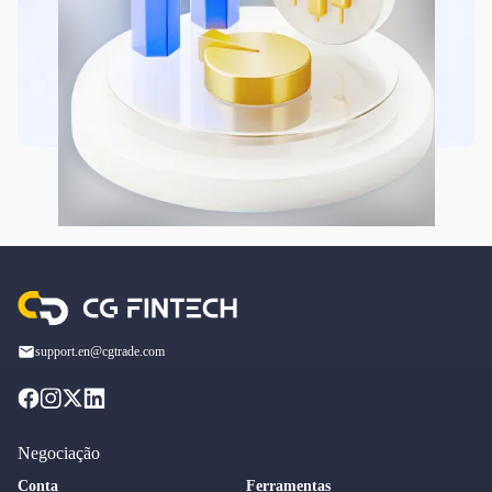
support.en@cgtrade.com
Negociação
Conta
Ferramentas