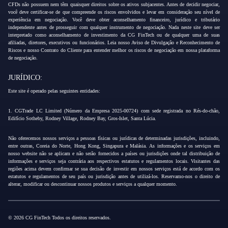
CFDs não possuem nem têm quaisquer direitos sobre os ativos subjacentes. Antes de decidir negociar,
você deve certificar-se de que compreende os riscos envolvidos e levar em consideração seu nível de
experiência em negociação. Você deve obter aconselhamento financeiro, jurídico e tributário
independente antes de prosseguir com qualquer instrumento de negociação. Nada neste site deve ser
interpretado como aconselhamento de investimento da CG FinTech ou de qualquer uma de suas
afiliadas, diretores, executivos ou funcionários. Leia nosso Aviso de Divulgação e Reconhecimento de
Riscos e nosso Contrato do Cliente para entender melhor os riscos de negociação em nossa plataforma
de negociação.
JURÍDICO:
Este site é operado pelas seguintes entidades:
1. CGTrade LC Limited (Número da Empresa 2025-00724) com sede registrada no Rés-do-chão,
Edifício Sotheby, Rodney Village, Rodney Bay, Gros-Islet, Santa Lúcia.
Não oferecemos nossos serviços a pessoas físicas ou jurídicas de determinadas jurisdições, incluindo,
entre outras, Coreia do Norte, Hong Kong, Singapura e Malásia. As informações e os serviços em
nosso website não se aplicam e não serão fornecidos a países ou jurisdições onde tal distribuição de
informações e serviços seja contrária aos respectivos estatutos e regulamentos locais. Visitantes das
regiões acima devem confirmar se sua decisão de investir em nossos serviços está de acordo com os
estatutos e regulamentos de seu país ou jurisdição antes de utilizá-los. Reservamo-nos o direito de
alterar, modificar ou descontinuar nossos produtos e serviços a qualquer momento.
© 2026 CG FinTech Todos os direitos reservados.