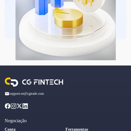
support.en@cgtrade.com
Negociação
Conta
Ferramentas