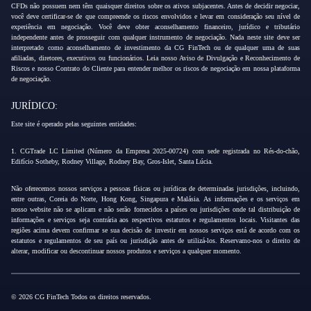
CFDs não possuem nem têm quaisquer direitos sobre os ativos subjacentes. Antes de decidir negociar,
você deve certificar-se de que compreende os riscos envolvidos e levar em consideração seu nível de
experiência em negociação. Você deve obter aconselhamento financeiro, jurídico e tributário
independente antes de prosseguir com qualquer instrumento de negociação. Nada neste site deve ser
interpretado como aconselhamento de investimento da CG FinTech ou de qualquer uma de suas
afiliadas, diretores, executivos ou funcionários. Leia nosso Aviso de Divulgação e Reconhecimento de
Riscos e nosso Contrato do Cliente para entender melhor os riscos de negociação em nossa plataforma
de negociação.
JURÍDICO:
Este site é operado pelas seguintes entidades:
1. CGTrade LC Limited (Número da Empresa 2025-00724) com sede registrada no Rés-do-chão,
Edifício Sotheby, Rodney Village, Rodney Bay, Gros-Islet, Santa Lúcia.
Não oferecemos nossos serviços a pessoas físicas ou jurídicas de determinadas jurisdições, incluindo,
entre outras, Coreia do Norte, Hong Kong, Singapura e Malásia. As informações e os serviços em
nosso website não se aplicam e não serão fornecidos a países ou jurisdições onde tal distribuição de
informações e serviços seja contrária aos respectivos estatutos e regulamentos locais. Visitantes das
regiões acima devem confirmar se sua decisão de investir em nossos serviços está de acordo com os
estatutos e regulamentos de seu país ou jurisdição antes de utilizá-los. Reservamo-nos o direito de
alterar, modificar ou descontinuar nossos produtos e serviços a qualquer momento.
© 2026 CG FinTech Todos os direitos reservados.