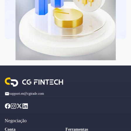
support.en@cgtrade.com
Negociação
Conta
Ferramentas