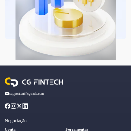
support.en@cgtrade.com
Negociação
Conta
Ferramentas