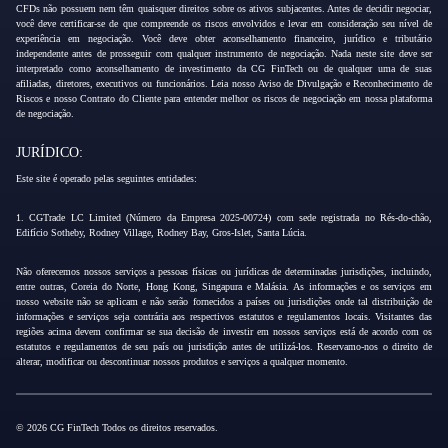
CFDs não possuem nem têm quaisquer direitos sobre os ativos subjacentes. Antes de decidir negociar,
você deve certificar-se de que compreende os riscos envolvidos e levar em consideração seu nível de
experiência em negociação. Você deve obter aconselhamento financeiro, jurídico e tributário
independente antes de prosseguir com qualquer instrumento de negociação. Nada neste site deve ser
interpretado como aconselhamento de investimento da CG FinTech ou de qualquer uma de suas
afiliadas, diretores, executivos ou funcionários. Leia nosso Aviso de Divulgação e Reconhecimento de
Riscos e nosso Contrato do Cliente para entender melhor os riscos de negociação em nossa plataforma
de negociação.
JURÍDICO:
Este site é operado pelas seguintes entidades:
1. CGTrade LC Limited (Número da Empresa 2025-00724) com sede registrada no Rés-do-chão,
Edifício Sotheby, Rodney Village, Rodney Bay, Gros-Islet, Santa Lúcia.
Não oferecemos nossos serviços a pessoas físicas ou jurídicas de determinadas jurisdições, incluindo,
entre outras, Coreia do Norte, Hong Kong, Singapura e Malásia. As informações e os serviços em
nosso website não se aplicam e não serão fornecidos a países ou jurisdições onde tal distribuição de
informações e serviços seja contrária aos respectivos estatutos e regulamentos locais. Visitantes das
regiões acima devem confirmar se sua decisão de investir em nossos serviços está de acordo com os
estatutos e regulamentos de seu país ou jurisdição antes de utilizá-los. Reservamo-nos o direito de
alterar, modificar ou descontinuar nossos produtos e serviços a qualquer momento.
© 2026 CG FinTech Todos os direitos reservados.