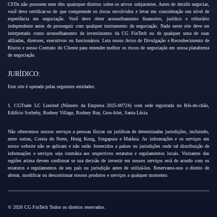
CFDs não possuem nem têm quaisquer direitos sobre os ativos subjacentes. Antes de decidir negociar,
você deve certificar-se de que compreende os riscos envolvidos e levar em consideração seu nível de
experiência em negociação. Você deve obter aconselhamento financeiro, jurídico e tributário
independente antes de prosseguir com qualquer instrumento de negociação. Nada neste site deve ser
interpretado como aconselhamento de investimento da CG FinTech ou de qualquer uma de suas
afiliadas, diretores, executivos ou funcionários. Leia nosso Aviso de Divulgação e Reconhecimento de
Riscos e nosso Contrato do Cliente para entender melhor os riscos de negociação em nossa plataforma
de negociação.
JURÍDICO:
Este site é operado pelas seguintes entidades:
1. CGTrade LC Limited (Número da Empresa 2025-00724) com sede registrada no Rés-do-chão,
Edifício Sotheby, Rodney Village, Rodney Bay, Gros-Islet, Santa Lúcia.
Não oferecemos nossos serviços a pessoas físicas ou jurídicas de determinadas jurisdições, incluindo,
entre outras, Coreia do Norte, Hong Kong, Singapura e Malásia. As informações e os serviços em
nosso website não se aplicam e não serão fornecidos a países ou jurisdições onde tal distribuição de
informações e serviços seja contrária aos respectivos estatutos e regulamentos locais. Visitantes das
regiões acima devem confirmar se sua decisão de investir em nossos serviços está de acordo com os
estatutos e regulamentos de seu país ou jurisdição antes de utilizá-los. Reservamo-nos o direito de
alterar, modificar ou descontinuar nossos produtos e serviços a qualquer momento.
© 2026 CG FinTech Todos os direitos reservados.