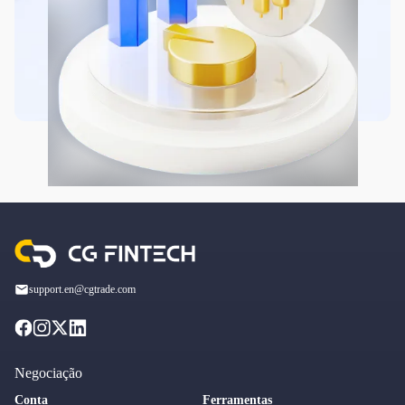
support.en@cgtrade.com
Negociação
Conta
Ferramentas