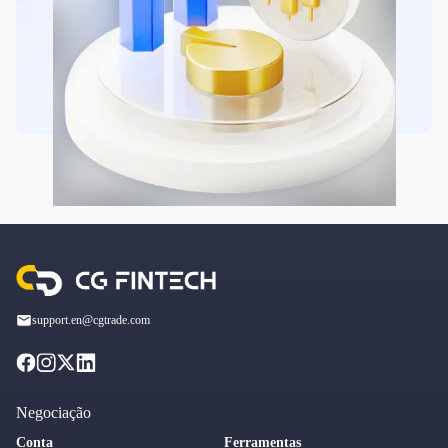
support.en@cgtrade.com
Negociação
Conta
Ferramentas