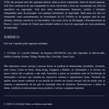
CFDs não possuem nem têm quaisquer direitos sobre os ativos subjacentes. Antes de decidir negociar,
você deve certificar-se de que compreende os riscos envolvidos e levar em consideração seu nível de
experiência em negociação. Você deve obter aconselhamento financeiro, jurídico e tributário
independente antes de prosseguir com qualquer instrumento de negociação. Nada neste site deve ser
interpretado como aconselhamento de investimento da CG FinTech ou de qualquer uma de suas
afiliadas, diretores, executivos ou funcionários. Leia nosso Aviso de Divulgação e Reconhecimento de
Riscos e nosso Contrato do Cliente para entender melhor os riscos de negociação em nossa plataforma
de negociação.
JURÍDICO:
Este site é operado pelas seguintes entidades:
1. CGTrade LC Limited (Número da Empresa 2025-00724) com sede registrada no Rés-do-chão,
Edifício Sotheby, Rodney Village, Rodney Bay, Gros-Islet, Santa Lúcia.
Não oferecemos nossos serviços a pessoas físicas ou jurídicas de determinadas jurisdições, incluindo,
entre outras, Coreia do Norte, Hong Kong, Singapura e Malásia. As informações e os serviços em
nosso website não se aplicam e não serão fornecidos a países ou jurisdições onde tal distribuição de
informações e serviços seja contrária aos respectivos estatutos e regulamentos locais. Visitantes das
regiões acima devem confirmar se sua decisão de investir em nossos serviços está de acordo com os
estatutos e regulamentos de seu país ou jurisdição antes de utilizá-los. Reservamo-nos o direito de
alterar, modificar ou descontinuar nossos produtos e serviços a qualquer momento.
© 2026 CG FinTech Todos os direitos reservados.