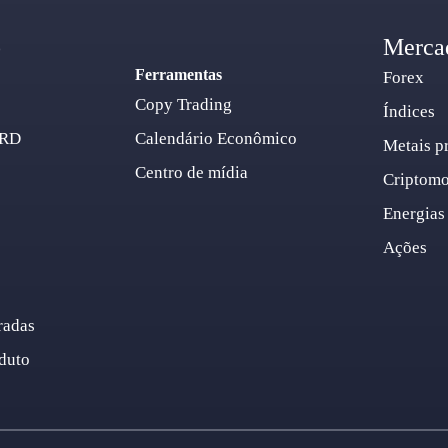
o
Merca
Ferramentas
Forex
Copy Trading
Índices
ARD
Calendário Econômico
Metais p
Centro de mídia
Criptom
Energias
Ações
radas
duto