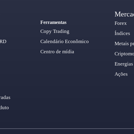
o
Merca
Ferramentas
Forex
Copy Trading
Índices
ARD
Calendário Econômico
Metais p
Centro de mídia
Criptom
Energias
Ações
radas
duto