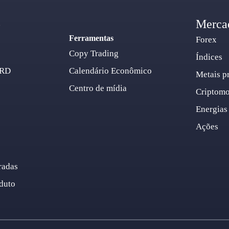
o
Merca
Ferramentas
Forex
Copy Trading
Índices
ARD
Calendário Econômico
Metais p
Centro de mídia
Criptom
Energias
Ações
radas
duto