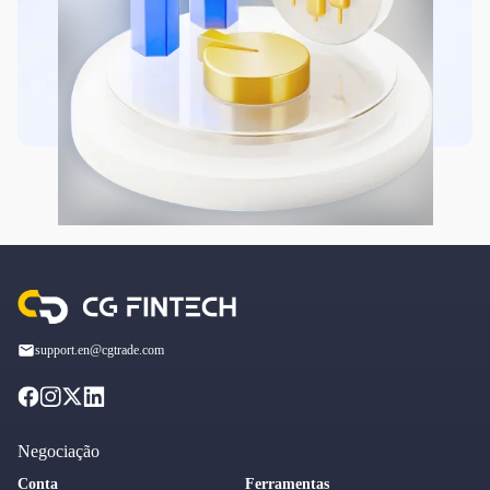
support.en@cgtrade.com
Negociação
Conta
Ferramentas