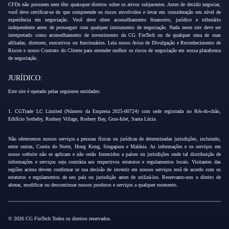
CFDs não possuem nem têm quaisquer direitos sobre os ativos subjacentes. Antes de decidir negociar,
você deve certificar-se de que compreende os riscos envolvidos e levar em consideração seu nível de
experiência em negociação. Você deve obter aconselhamento financeiro, jurídico e tributário
independente antes de prosseguir com qualquer instrumento de negociação. Nada neste site deve ser
interpretado como aconselhamento de investimento da CG FinTech ou de qualquer uma de suas
afiliadas, diretores, executivos ou funcionários. Leia nosso Aviso de Divulgação e Reconhecimento de
Riscos e nosso Contrato do Cliente para entender melhor os riscos de negociação em nossa plataforma
de negociação.
JURÍDICO:
Este site é operado pelas seguintes entidades:
1. CGTrade LC Limited (Número da Empresa 2025-00724) com sede registrada no Rés-do-chão,
Edifício Sotheby, Rodney Village, Rodney Bay, Gros-Islet, Santa Lúcia.
Não oferecemos nossos serviços a pessoas físicas ou jurídicas de determinadas jurisdições, incluindo,
entre outras, Coreia do Norte, Hong Kong, Singapura e Malásia. As informações e os serviços em
nosso website não se aplicam e não serão fornecidos a países ou jurisdições onde tal distribuição de
informações e serviços seja contrária aos respectivos estatutos e regulamentos locais. Visitantes das
regiões acima devem confirmar se sua decisão de investir em nossos serviços está de acordo com os
estatutos e regulamentos de seu país ou jurisdição antes de utilizá-los. Reservamo-nos o direito de
alterar, modificar ou descontinuar nossos produtos e serviços a qualquer momento.
© 2026 CG FinTech Todos os direitos reservados.