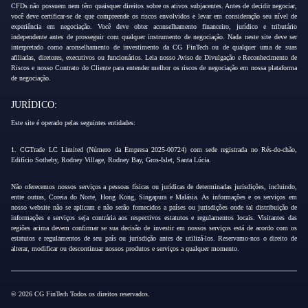
CFDs não possuem nem têm quaisquer direitos sobre os ativos subjacentes. Antes de decidir negociar,
você deve certificar-se de que compreende os riscos envolvidos e levar em consideração seu nível de
experiência em negociação. Você deve obter aconselhamento financeiro, jurídico e tributário
independente antes de prosseguir com qualquer instrumento de negociação. Nada neste site deve ser
interpretado como aconselhamento de investimento da CG FinTech ou de qualquer uma de suas
afiliadas, diretores, executivos ou funcionários. Leia nosso Aviso de Divulgação e Reconhecimento de
Riscos e nosso Contrato do Cliente para entender melhor os riscos de negociação em nossa plataforma
de negociação.
JURÍDICO:
Este site é operado pelas seguintes entidades:
1. CGTrade LC Limited (Número da Empresa 2025-00724) com sede registrada no Rés-do-chão,
Edifício Sotheby, Rodney Village, Rodney Bay, Gros-Islet, Santa Lúcia.
Não oferecemos nossos serviços a pessoas físicas ou jurídicas de determinadas jurisdições, incluindo,
entre outras, Coreia do Norte, Hong Kong, Singapura e Malásia. As informações e os serviços em
nosso website não se aplicam e não serão fornecidos a países ou jurisdições onde tal distribuição de
informações e serviços seja contrária aos respectivos estatutos e regulamentos locais. Visitantes das
regiões acima devem confirmar se sua decisão de investir em nossos serviços está de acordo com os
estatutos e regulamentos de seu país ou jurisdição antes de utilizá-los. Reservamo-nos o direito de
alterar, modificar ou descontinuar nossos produtos e serviços a qualquer momento.
© 2026 CG FinTech Todos os direitos reservados.