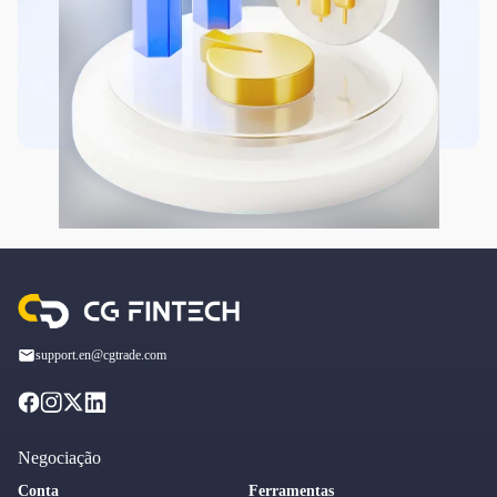
support.en@cgtrade.com
Negociação
Conta
Ferramentas