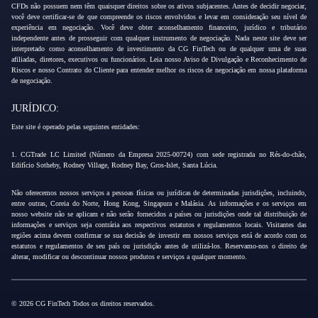
CFDs não possuem nem têm quaisquer direitos sobre os ativos subjacentes. Antes de decidir negociar,
você deve certificar-se de que compreende os riscos envolvidos e levar em consideração seu nível de
experiência em negociação. Você deve obter aconselhamento financeiro, jurídico e tributário
independente antes de prosseguir com qualquer instrumento de negociação. Nada neste site deve ser
interpretado como aconselhamento de investimento da CG FinTech ou de qualquer uma de suas
afiliadas, diretores, executivos ou funcionários. Leia nosso Aviso de Divulgação e Reconhecimento de
Riscos e nosso Contrato do Cliente para entender melhor os riscos de negociação em nossa plataforma
de negociação.
JURÍDICO:
Este site é operado pelas seguintes entidades:
1. CGTrade LC Limited (Número da Empresa 2025-00724) com sede registrada no Rés-do-chão,
Edifício Sotheby, Rodney Village, Rodney Bay, Gros-Islet, Santa Lúcia.
Não oferecemos nossos serviços a pessoas físicas ou jurídicas de determinadas jurisdições, incluindo,
entre outras, Coreia do Norte, Hong Kong, Singapura e Malásia. As informações e os serviços em
nosso website não se aplicam e não serão fornecidos a países ou jurisdições onde tal distribuição de
informações e serviços seja contrária aos respectivos estatutos e regulamentos locais. Visitantes das
regiões acima devem confirmar se sua decisão de investir em nossos serviços está de acordo com os
estatutos e regulamentos de seu país ou jurisdição antes de utilizá-los. Reservamo-nos o direito de
alterar, modificar ou descontinuar nossos produtos e serviços a qualquer momento.
© 2026 CG FinTech Todos os direitos reservados.