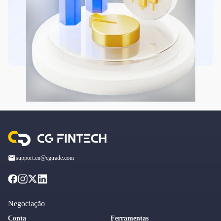
support.en@cgtrade.com
Negociação
Conta
Ferramentas