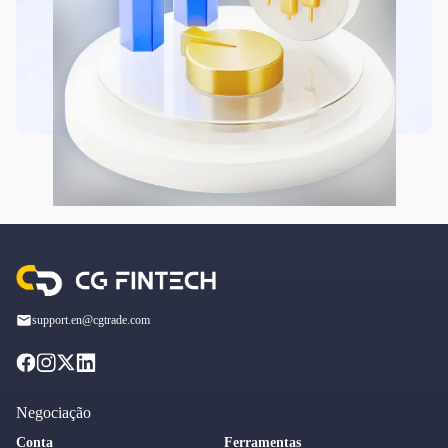
support.en@cgtrade.com
Negociação
Conta
Ferramentas