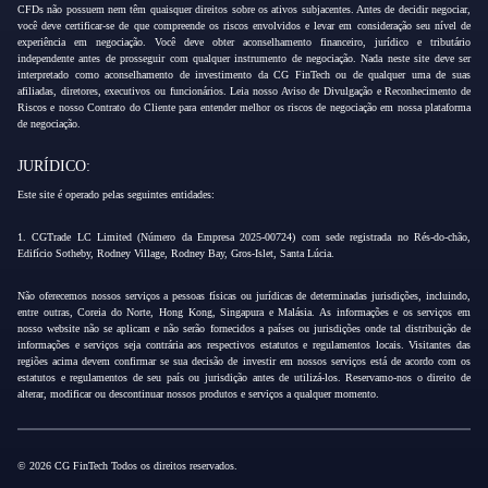
CFDs não possuem nem têm quaisquer direitos sobre os ativos subjacentes. Antes de decidir negociar,
você deve certificar-se de que compreende os riscos envolvidos e levar em consideração seu nível de
experiência em negociação. Você deve obter aconselhamento financeiro, jurídico e tributário
independente antes de prosseguir com qualquer instrumento de negociação. Nada neste site deve ser
interpretado como aconselhamento de investimento da CG FinTech ou de qualquer uma de suas
afiliadas, diretores, executivos ou funcionários. Leia nosso Aviso de Divulgação e Reconhecimento de
Riscos e nosso Contrato do Cliente para entender melhor os riscos de negociação em nossa plataforma
de negociação.
JURÍDICO:
Este site é operado pelas seguintes entidades:
1. CGTrade LC Limited (Número da Empresa 2025-00724) com sede registrada no Rés-do-chão,
Edifício Sotheby, Rodney Village, Rodney Bay, Gros-Islet, Santa Lúcia.
Não oferecemos nossos serviços a pessoas físicas ou jurídicas de determinadas jurisdições, incluindo,
entre outras, Coreia do Norte, Hong Kong, Singapura e Malásia. As informações e os serviços em
nosso website não se aplicam e não serão fornecidos a países ou jurisdições onde tal distribuição de
informações e serviços seja contrária aos respectivos estatutos e regulamentos locais. Visitantes das
regiões acima devem confirmar se sua decisão de investir em nossos serviços está de acordo com os
estatutos e regulamentos de seu país ou jurisdição antes de utilizá-los. Reservamo-nos o direito de
alterar, modificar ou descontinuar nossos produtos e serviços a qualquer momento.
© 2026 CG FinTech Todos os direitos reservados.