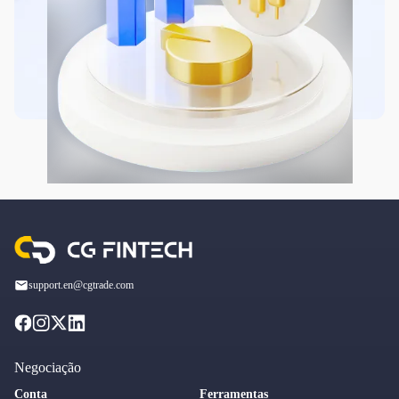
support.en@cgtrade.com
Negociação
Conta
Ferramentas