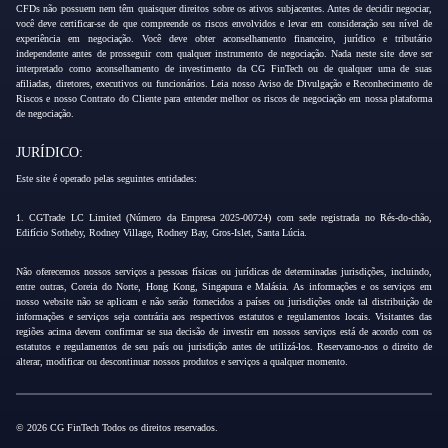
CFDs não possuem nem têm quaisquer direitos sobre os ativos subjacentes. Antes de decidir negociar,
você deve certificar-se de que compreende os riscos envolvidos e levar em consideração seu nível de
experiência em negociação. Você deve obter aconselhamento financeiro, jurídico e tributário
independente antes de prosseguir com qualquer instrumento de negociação. Nada neste site deve ser
interpretado como aconselhamento de investimento da CG FinTech ou de qualquer uma de suas
afiliadas, diretores, executivos ou funcionários. Leia nosso Aviso de Divulgação e Reconhecimento de
Riscos e nosso Contrato do Cliente para entender melhor os riscos de negociação em nossa plataforma
de negociação.
JURÍDICO:
Este site é operado pelas seguintes entidades:
1. CGTrade LC Limited (Número da Empresa 2025-00724) com sede registrada no Rés-do-chão,
Edifício Sotheby, Rodney Village, Rodney Bay, Gros-Islet, Santa Lúcia.
Não oferecemos nossos serviços a pessoas físicas ou jurídicas de determinadas jurisdições, incluindo,
entre outras, Coreia do Norte, Hong Kong, Singapura e Malásia. As informações e os serviços em
nosso website não se aplicam e não serão fornecidos a países ou jurisdições onde tal distribuição de
informações e serviços seja contrária aos respectivos estatutos e regulamentos locais. Visitantes das
regiões acima devem confirmar se sua decisão de investir em nossos serviços está de acordo com os
estatutos e regulamentos de seu país ou jurisdição antes de utilizá-los. Reservamo-nos o direito de
alterar, modificar ou descontinuar nossos produtos e serviços a qualquer momento.
© 2026 CG FinTech Todos os direitos reservados.