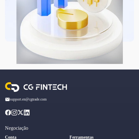
support.en@cgtrade.com
Negociação
Conta
Ferramentas