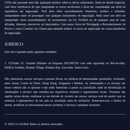
CFDs não possuem nem têm quaisquer direitos sobre os ativos subjacentes. Antes de decidir negociar,
você deve certificar-se de que compreende os riscos envolvidos e levar em consideração seu nível de
experiência em negociação. Você deve obter aconselhamento financeiro, jurídico e tributário
independente antes de prosseguir com qualquer instrumento de negociação. Nada neste site deve ser
interpretado como aconselhamento de investimento da CG FinTech ou de qualquer uma de suas
afiliadas, diretores, executivos ou funcionários. Leia nosso Aviso de Divulgação e Reconhecimento de
Riscos e nosso Contrato do Cliente para entender melhor os riscos de negociação em nossa plataforma
de negociação.
JURÍDICO:
Este site é operado pelas seguintes entidades:
1. CGTrade LC Limited (Número da Empresa 2025-00724) com sede registrada no Rés-do-chão,
Edifício Sotheby, Rodney Village, Rodney Bay, Gros-Islet, Santa Lúcia.
Não oferecemos nossos serviços a pessoas físicas ou jurídicas de determinadas jurisdições, incluindo,
entre outras, Coreia do Norte, Hong Kong, Singapura e Malásia. As informações e os serviços em
nosso website não se aplicam e não serão fornecidos a países ou jurisdições onde tal distribuição de
informações e serviços seja contrária aos respectivos estatutos e regulamentos locais. Visitantes das
regiões acima devem confirmar se sua decisão de investir em nossos serviços está de acordo com os
estatutos e regulamentos de seu país ou jurisdição antes de utilizá-los. Reservamo-nos o direito de
alterar, modificar ou descontinuar nossos produtos e serviços a qualquer momento.
© 2026 CG FinTech Todos os direitos reservados.